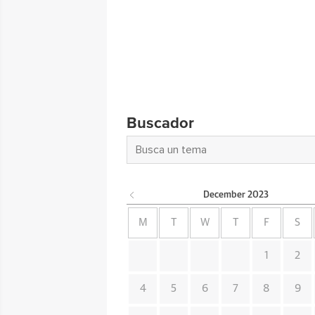
Buscador
December
2023
M
T
W
T
F
S
1
2
4
5
6
7
8
9