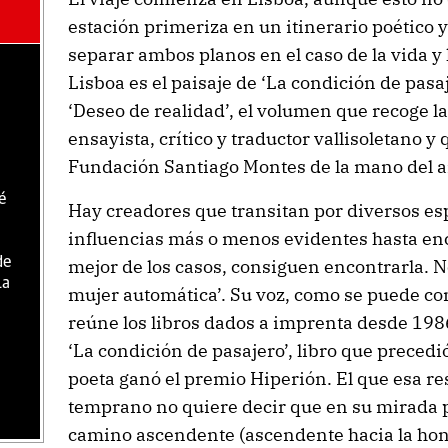
estación primeriza en un itinerario poético y
separar ambos planos en el caso de la vida y 
Lisboa es el paisaje de ‘La condición de pasa
‘Deseo de realidad’, el volumen que recoge la
ensayista, crítico y traductor vallisoletano y
Fundación Santiago Montes de la mano del ar
é
Hay creadores que transitan por diversos esp
influencias más o menos evidentes hasta enco
de
mejor de los casos, consiguen encontrarla. No
la
mujer automática’. Su voz, como se puede c
reúne los libros dados a imprenta desde 1986
‘La condición de pasajero’, libro que precedió
poeta ganó el premio Hiperión. El que esa r
temprano no quiere decir que en su mirada p
camino ascendente (ascendente hacia la hond