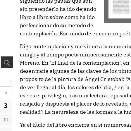
siguiendo las pautas que aun
sin pretenderlo ha ido dejando
libro a libro sobre cómo ha ido
perfeccionando su método de
contemplación. Ese modo de encuentro poétic
Digo contemplación y me viene a la memoria 
amigo y al tiempo poeta minuciosamente estu
Moreno. En ‘El final de la contemplación’, en
desentraña algunas de las claves de los pint
propósito de la pintura de Ángel Cristóbal: “Al 
de ver llegar al día, los colores del día, / en 
S
ese es el privilegio, tras una lectura reposad
relajada y dispuesta al placer de lo revelad
3
realidad’: La naturaleza de las formas a la l
10
Ya el título del libro encierra en sí numerosas