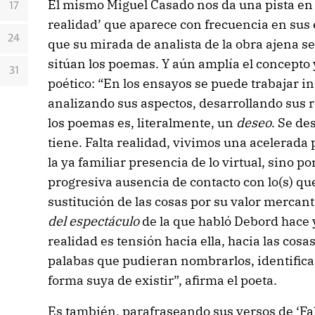
El mismo Miguel Casado nos da una pista en l
17
realidad’ que aparece con frecuencia en sus
24
que su mirada de analista de la obra ajena s
sitúan los poemas. Y aún amplía el concepto 
31
poético: “En los ensayos se puede trabajar 
analizando sus aspectos, desarrollando sus 
los poemas es, literalmente, un
deseo
. Se de
tiene. Falta realidad, vivimos una acelerada 
la ya familiar presencia de lo virtual, sino por
progresiva ausencia de contacto con lo(s) que
sustitución de las cosas por su valor mercanti
del espectáculo
de la que habló Debord hace 
realidad es tensión hacia ella, hacia las cosas
palabas que pudieran nombrarlos, identificar
forma suya de existir”, afirma el poeta.
Es también, parafraseando sus versos de ‘F