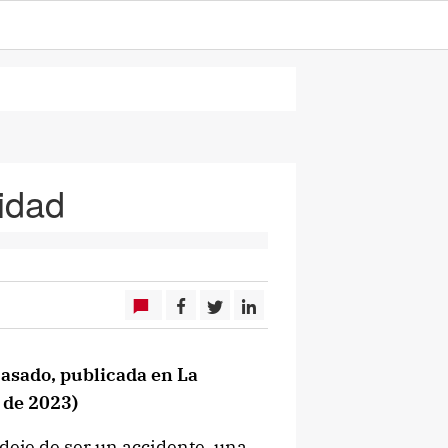
idad
Casado, publicada en La
 de 2023)
deje de ser un accidente, una