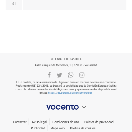
31
© EL NORTE DE CASTILLA
Calle Vázquez de Menchaca, 10, 47008 - Valladolid
En lo posible, para la resolución de litigios en línea en materia de consumo conforme
Reglamento (UE) 524/2013, se buscará la posibilidad que la Comisión Europea facilita
como plataforma de resolución de litigios en línea y que se encuentra disponible en el
enlace
https://ec.europa.eu/consumers/odr
.
Contactar
Aviso legal
Condiciones de uso
Política de privacidad
Publicidad
Mapa web
Política de cookies