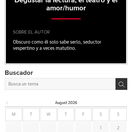
Degustar la lectura, el teatro y el
amor/humor
SOBRE EL AUTOR
Obscuro como él solo sabe serlo, seductor
vespertino y a veces matutino.
Buscador
August
2026
M
T
W
T
F
S
S
1
2