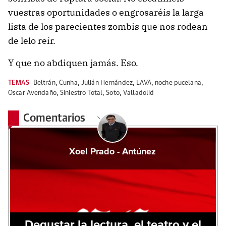
vuestras oportunidades o engrosaréis la larga
lista de los parecientes zombis que nos rodean
de lelo reír.
Y que no abdiquen jamás. Eso.
TEMAS
Beltrán
,
Cunha
,
Julián Hernández
,
LAVA
,
noche pucelana
,
Oscar Avendaño
,
Siniestro Total
,
Soto
,
Valladolid
Comentarios
Xoel Prado - Antúnez
Degustar la lectura, el teatro y el