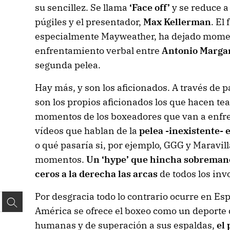
su sencillez. Se llama
‘Face off’
y se reduce a 
púgiles y el presentador,
Max Kellerman
. El
especialmente Mayweather, ha dejado momen
enfrentamiento verbal entre
Antonio Margar
segunda pelea.
Hay más, y son los aficionados. A través de
son los propios aficionados los que hacen te
momentos de los boxeadores que van a enfren
vídeos que hablan de la
pelea -inexistente-
o qué pasaría si, por ejemplo, GGG y Maravil
momentos.
Un ‘hype’ que hincha sobremane
ceros a la derecha las arcas
de todos los inv
Por desgracia todo lo contrario ocurre en Es
América se ofrece el boxeo como un deporte d
humanas y de superación a sus espaldas,
el