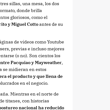
tres sillas, una mesa, los dos
 formato, donde brilla
tos gloriosos, como el
ito y Miguel Cotto
antes de su
 páginas de vídeos como Youtube
asers, previas e incluso mejores
tarse (o no). Son cientos los
 entre Pacquiao y Mayweather
,
la se midieran en estos
ra el producto y que llena de
olucrados en el negocio.
paña. Mientras en el norte de
e titanes, con historias
 postureo nacional ha reducido