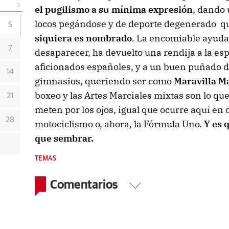
el pugilismo a su mínima expresión
, dando
locos pegándose y de deporte degenerado q
S
siquiera es nombrado
. La encomiable ayuda
7
desaparecer, ha devuelto una rendija a la es
aficionados españoles, y a un buen puñado de
14
gimnasios, queriendo ser como
Maravilla Ma
boxeo y las Artes Marciales mixtas son lo qu
21
meten por los ojos, igual que ocurre aquí en 
28
motociclismo o, ahora, la Fórmula Uno.
Y es 
que sembrar.
TEMAS
Comentarios