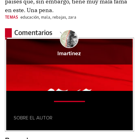
países que, sin embargo, tiene muy mala fama
en este. Una pena.
TEMAS
educación
,
mala
,
rebajas
,
zara
Comentarios
lmartinez
SOBRE EL AUTOR