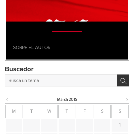
SOBRE EL AUTOR
Buscador
March
2015
M
T
W
T
F
S
S
1