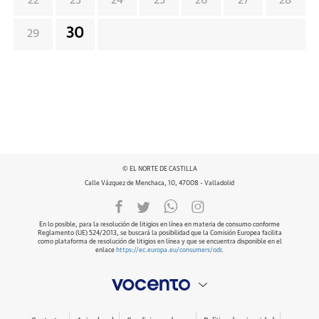
22
23
24
25
26
27
28
30
29
© EL NORTE DE CASTILLA
Calle Vázquez de Menchaca, 10, 47008 - Valladolid
En lo posible, para la resolución de litigios en línea en materia de consumo conforme
Reglamento (UE) 524/2013, se buscará la posibilidad que la Comisión Europea facilita
como plataforma de resolución de litigios en línea y que se encuentra disponible en el
enlace
https://ec.europa.eu/consumers/odr
.