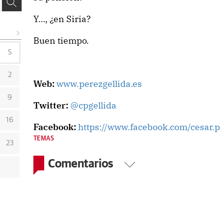
Y…, ¿en Siria?
Buen tiempo.
S
2
Web:
www.perezgellida.es
9
Twitter:
@cpgellida
16
Facebook:
https://www.facebook.com/cesar.p
TEMAS
23
Comentarios