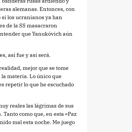
, banderas rusas ardiendo y
deras alemanas. Entonces, con
 si los ucranianos ya han
es
de la SS masacraron
 entender que Yanukóvich aún
, así fue y así será.
 realidad, mejor que se tome
 la materia. Lo único que
s repetir lo que he escuchado
uy reales las lágrimas de sus
. Tanto como que, en esta «Paz
rmido mal esta noche. Me juego