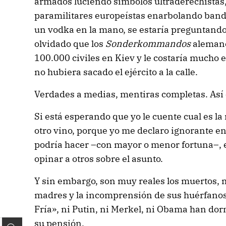
armados luciendo símbolos ultraderechistas
paramilitares europeístas enarbolando ban
un vodka en la mano, se estaría preguntando
olvidado que los
Sonderkommandos
aleman
100.000 civiles en Kiev y le costaría mucho
no hubiera sacado el ejército a la calle.
Verdades a medias, mentiras completas. Así es
Si está esperando que yo le cuente cual es la
otro vino, porque yo me declaro ignorante en
podría hacer –con mayor o menor fortuna–, e
opinar a otros sobre el asunto.
Y sin embargo, son muy reales los muertos, m
madres y la incomprensión de sus huérfanos
Fría», ni Putin, ni Merkel, ni Obama han do
su pensión.