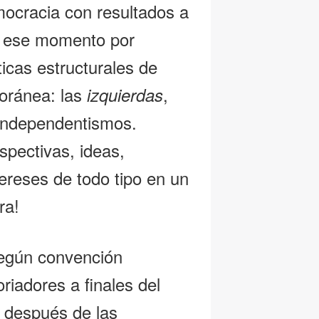
mocracia con resultados a
a ese momento por
ticas estructurales de
oránea: las
,
izquierdas
 independentismos.
spectivas, ideas,
tereses de todo tipo en un
rra!
egún convención
riadores a finales del
n, después de las