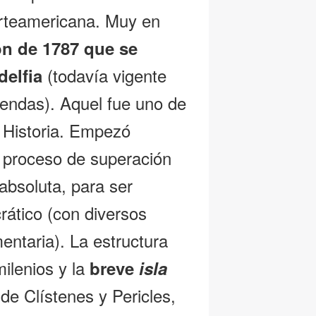
orteamericana. Muy en
ón de 1787 que se
(todavía vigente
delfia
endas). Aquel fue uno de
a Historia. Empezó
 proceso de superación
absoluta, para ser
rático (con diversos
ntaria). La estructura
milenios y la
breve
isla
de Clístenes y Pericles,