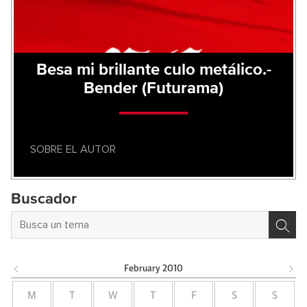
Besa mi brillante culo metálico.-
Bender (Futurama)
SOBRE EL AUTOR
Buscador
February
2010
M
T
W
T
F
S
S