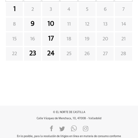
1
2
3
4
5
6
7
9
10
8
11
12
13
14
17
15
16
18
19
20
21
23
24
22
25
26
27
28
© EL NORTE DE CASTILLA
Calle Vázquez de Menchaca, 10, 47008 - Valladolid
En lo posible, para la resolución de litigios en línea en materia de consumo conforme