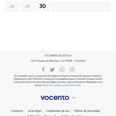
30
28
29
© EL NORTE DE CASTILLA
Calle Vázquez de Menchaca, 10, 47008 - Valladolid
En lo posible, para la resolución de litigios en línea en materia de consumo conforme
Reglamento (UE) 524/2013, se buscará la posibilidad que la Comisión Europea facilita
como plataforma de resolución de litigios en línea y que se encuentra disponible en el
enlace
https://ec.europa.eu/consumers/odr
.
Contactar
Aviso legal
Condiciones de uso
Política de privacidad