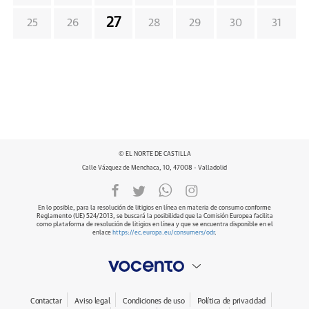
27
25
26
28
29
30
31
© EL NORTE DE CASTILLA
Calle Vázquez de Menchaca, 10, 47008 - Valladolid
En lo posible, para la resolución de litigios en línea en materia de consumo conforme
Reglamento (UE) 524/2013, se buscará la posibilidad que la Comisión Europea facilita
como plataforma de resolución de litigios en línea y que se encuentra disponible en el
enlace
https://ec.europa.eu/consumers/odr
.
Contactar
Aviso legal
Condiciones de uso
Política de privacidad