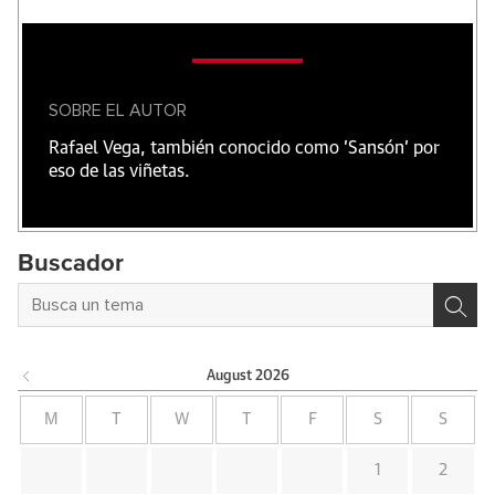
SOBRE EL AUTOR
Rafael Vega, también conocido como 'Sansón' por
eso de las viñetas.
Buscador
August
2026
M
T
W
T
F
S
S
1
2