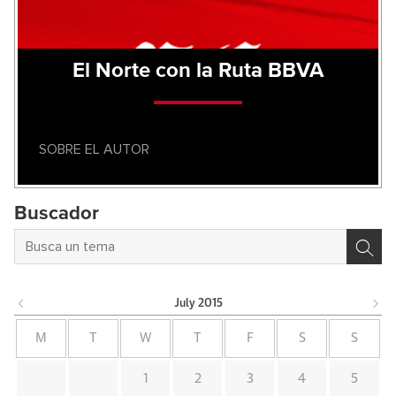
El Norte con la Ruta BBVA
SOBRE EL AUTOR
Buscador
July
2015
M
T
W
T
F
S
S
1
2
3
4
5