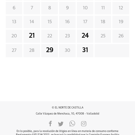
6
7
8
9
10
11
12
13
14
15
16
17
18
19
21
24
20
22
23
25
26
29
31
27
28
30
© EL NORTE DE CASTILLA
Calle Vázquez de Menchaca, 10, 47008 - Valladolid
En lo posible, para la resolución de litigios en línea en materia de consumo conforme
Reglamento (UE) 524/2013, se buscará la posibilidad que la Comisión Europea facilita