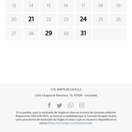
13
14
15
16
17
18
19
21
24
20
22
23
25
26
29
31
27
28
30
© EL NORTE DE CASTILLA
Calle Vázquez de Menchaca, 10, 47008 - Valladolid
En lo posible, para la resolución de litigios en línea en materia de consumo conforme
Reglamento (UE) 524/2013, se buscará la posibilidad que la Comisión Europea facilita
como plataforma de resolución de litigios en línea y que se encuentra disponible en el
enlace
https://ec.europa.eu/consumers/odr
.