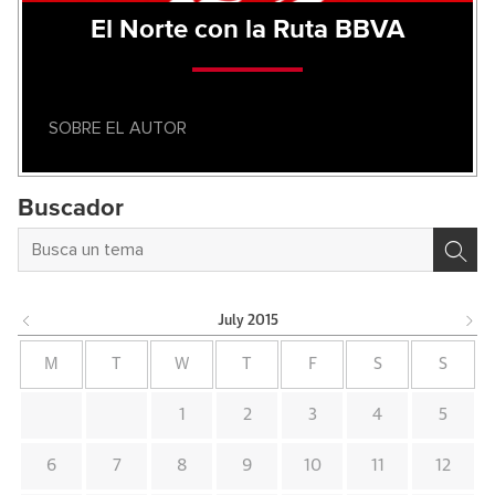
El Norte con la Ruta BBVA
SOBRE EL AUTOR
Buscador
July
2015
M
T
W
T
F
S
S
1
2
3
4
5
6
7
8
9
10
11
12