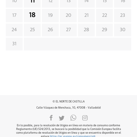
11
10
12
13
14
15
16
18
17
19
20
21
22
23
24
25
26
27
28
29
30
31
© EL NORTE DE CASTILLA
Calle Vázquez de Menchaca, 10, 47008 - Valladolid
En lo posible, para la resolución de litigios en línea en materia de consumo conforme
Reglamento (UE) 524/2013, se buscará la posibilidad que la Comisión Europea facilita
como plataforma de resolución de litigios en línea y que se encuentra disponible en el
enlace
https://ec.europa.eu/consumers/odr
.