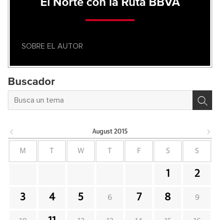
El Norte con la Ruta BBVA
SOBRE EL AUTOR
Buscador
August
2015
M
T
W
T
F
S
S
1
2
3
4
5
7
8
6
9