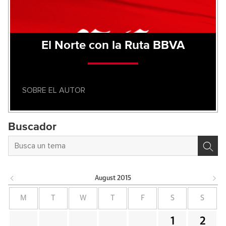
El Norte con la Ruta BBVA
SOBRE EL AUTOR
Buscador
August
2015
M
T
W
T
F
S
S
1
2