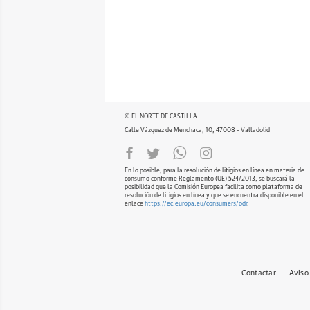
© EL NORTE DE CASTILLA
Calle Vázquez de Menchaca, 10, 47008 - Valladolid
En lo posible, para la resolución de litigios en línea en materia de
consumo conforme Reglamento (UE) 524/2013, se buscará la
posibilidad que la Comisión Europea facilita como plataforma de
resolución de litigios en línea y que se encuentra disponible en el
enlace
https://ec.europa.eu/consumers/odr
.
Contactar
Aviso