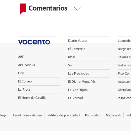
Comentarios
Diario Vasco
Leonotic
El Comercio
Burgosc
ABC
Ideal
Salaman
ABC Sevilla
Sur
Todoalic
Hoy
Las Provincias
Piso Com
El Correo
El Diario Montañés
Autocasi
La Rioja
La Voz Digital
Oferplan
El Norte de Castilla
La Verdad
Pisos.co
 legal
Condiciones de uso
Política de privacidad
Publicidad
Mapa web
Po