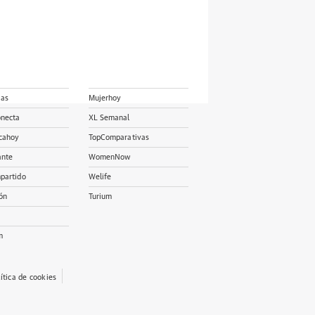
ias
Mujerhoy
onecta
XL Semanal
cahoy
TopComparativas
ante
WomenNow
partido
Welife
ón
Turium
m
lítica de cookies