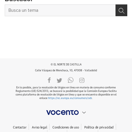
© EL NORTE DE CASTILLA
Calle Vázquez de Menchaca, 10, 47008 - Valladolid
En lo posible, para la resolución de litigios en línea en materia de consumo conforme
Reglamento (UE) 524/2013, se buscará la posibilidad que la Comisión Europea facilita
como plataforma de resolución de litigios en línea y que se encuentra disponible en el
enlace
https://ec.europa.eu/consumers/odr
.
Contactar
Aviso legal
Condiciones de uso
Política de privacidad