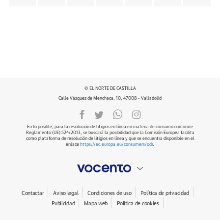
© EL NORTE DE CASTILLA
Calle Vázquez de Menchaca, 10, 47008 - Valladolid
En lo posible, para la resolución de litigios en línea en materia de consumo conforme
Reglamento (UE) 524/2013, se buscará la posibilidad que la Comisión Europea facilita
como plataforma de resolución de litigios en línea y que se encuentra disponible en el
enlace
https://ec.europa.eu/consumers/odr
.
Contactar
Aviso legal
Condiciones de uso
Política de privacidad
Publicidad
Mapa web
Política de cookies