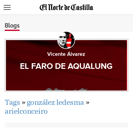
>
Blogs
Vicente Álvarez
EL FARO DE AQUALUNG
Tags
»
gonzález ledesma
»
arielconceiro