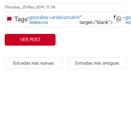
Thursday, 29 May 2014, 17:34
»
gonzález
»
arielconceiro
"
»
go
Tags
ledesma
target="blank">
le
VER POST
Entradas más nuevas
Entradas más antiguas