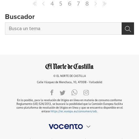
4
5
6
7
8
Buscador
© EL NORTE DE CASTILLA
Calle Vázquez de Menchaca, 10, 47008 - Valladolid
En lo posible, para la resolución de litigios en línea en materia de consumo conforme
Reglamento (UE) 524/2013, se buscará la posibilidad que la Comisión Europea facilita
como plataforma de resolución de litigios en línea y que se encuentra disponible en el
enlace
https://ec.europa.eu/consumers/odr
.