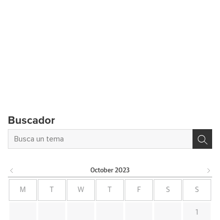
Buscador
October
2023
M
T
W
T
F
S
S
1