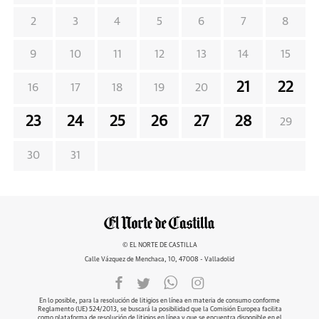
2
3
4
5
6
7
8
9
10
11
12
13
14
15
21
22
16
17
18
19
20
23
24
25
26
27
28
29
30
31
© EL NORTE DE CASTILLA
Calle Vázquez de Menchaca, 10, 47008 - Valladolid
En lo posible, para la resolución de litigios en línea en materia de consumo conforme
Reglamento (UE) 524/2013, se buscará la posibilidad que la Comisión Europea facilita
como plataforma de resolución de litigios en línea y que se encuentra disponible en el