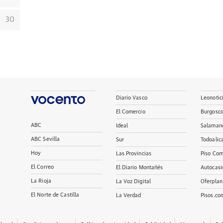
30
Diario Vasco
Leonotic
El Comercio
Burgosc
ABC
Ideal
Salaman
ABC Sevilla
Sur
Todoalic
Hoy
Las Provincias
Piso Com
El Correo
El Diario Montañés
Autocasi
La Rioja
La Voz Digital
Oferplan
El Norte de Castilla
La Verdad
Pisos.co