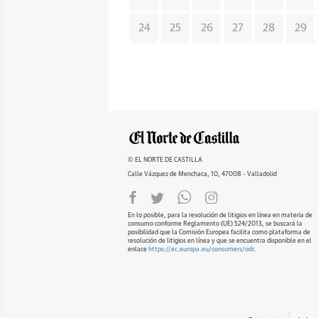
24
25
26
27
28
29
© EL NORTE DE CASTILLA
Calle Vázquez de Menchaca, 10, 47008 - Valladolid
En lo posible, para la resolución de litigios en línea en materia de
consumo conforme Reglamento (UE) 524/2013, se buscará la
posibilidad que la Comisión Europea facilita como plataforma de
resolución de litigios en línea y que se encuentra disponible en el
enlace
https://ec.europa.eu/consumers/odr
.