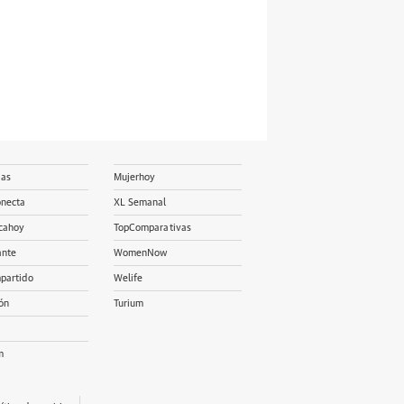
ias
Mujerhoy
onecta
XL Semanal
cahoy
TopComparativas
ante
WomenNow
partido
Welife
ón
Turium
m