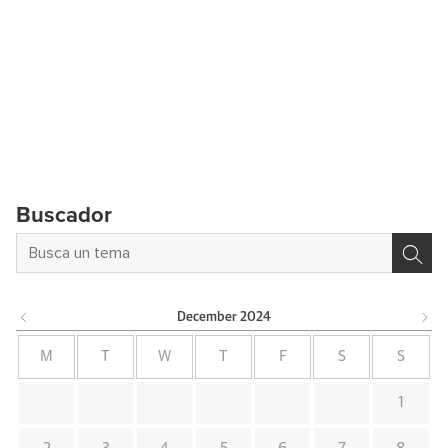
Buscador
December
2024
M
T
W
T
F
S
S
1