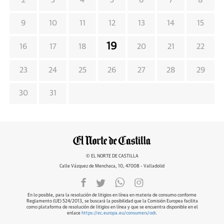
2
3
4
5
6
7
8
9
10
11
12
13
14
15
19
16
17
18
20
21
22
23
24
25
26
27
28
29
30
31
© EL NORTE DE CASTILLA
Calle Vázquez de Menchaca, 10, 47008 - Valladolid
En lo posible, para la resolución de litigios en línea en materia de consumo conforme
Reglamento (UE) 524/2013, se buscará la posibilidad que la Comisión Europea facilita
como plataforma de resolución de litigios en línea y que se encuentra disponible en el
enlace
https://ec.europa.eu/consumers/odr
.