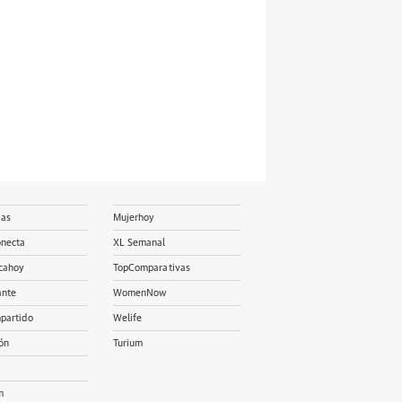
ias
Mujerhoy
onecta
XL Semanal
cahoy
TopComparativas
ante
WomenNow
partido
Welife
ón
Turium
m