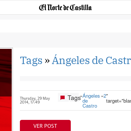
Tags
»
Ángeles de Cast
»
Ángeles
»
2
"
Tags
Thursday, 29 May
de
target="bla
2014, 17:49
Castro
VER POST