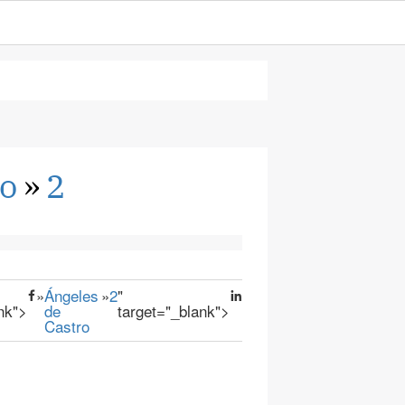
ro
»
2
»
Ángeles
»
2
"
nk">
de
target="_blank">
Castro