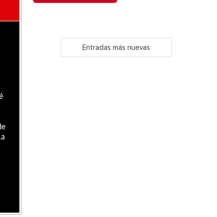
Entradas más nuevas
é
de
la