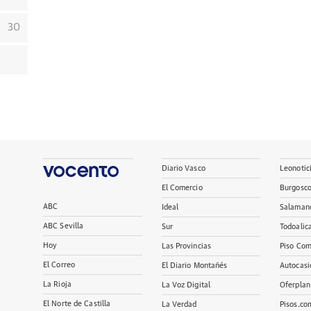
30
Diario Vasco
Leonotic
El Comercio
Burgosc
ABC
Ideal
Salaman
ABC Sevilla
Sur
Todoalic
Hoy
Las Provincias
Piso Com
El Correo
El Diario Montañés
Autocasi
La Rioja
La Voz Digital
Oferplan
El Norte de Castilla
La Verdad
Pisos.co