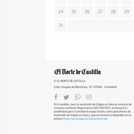
24
25
26
27
28
29
31
© EL NORTE DE CASTILLA
Calle Vázquez de Menchaca, 10, 47008 - Valladolid
En lo posible, para la resolución de litigios en línea en materia de
consumo conforme Reglamento (UE) 524/2013, se buscará la
posibilidad que la Comisión Europea facilita como plataforma de
resolución de litigios en línea y que se encuentra disponible en el
enlace
https://ec.europa.eu/consumers/odr
.