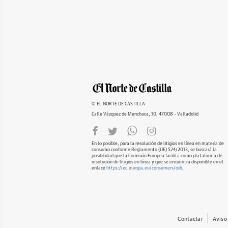
© EL NORTE DE CASTILLA
Calle Vázquez de Menchaca, 10, 47008 - Valladolid
En lo posible, para la resolución de litigios en línea en materia de
consumo conforme Reglamento (UE) 524/2013, se buscará la
posibilidad que la Comisión Europea facilita como plataforma de
resolución de litigios en línea y que se encuentra disponible en el
enlace
https://ec.europa.eu/consumers/odr
.
Contactar
Aviso