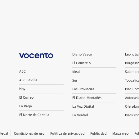
Diario Vasco
Leonotic
El Comercio
Burgosc
ABC
Ideal
Salaman
ABC Sevilla
Sur
Todoalic
Hoy
Las Provincias
Piso Com
El Correo
El Diario Montañés
Autocasi
La Rioja
La Voz Digital
Oferplan
El Norte de Castilla
La Verdad
Pisos.co
 legal
Condiciones de uso
Política de privacidad
Publicidad
Mapa web
Po