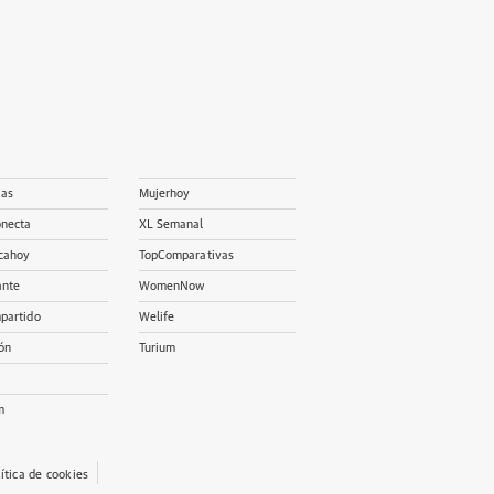
ias
Mujerhoy
onecta
XL Semanal
cahoy
TopComparativas
ante
WomenNow
partido
Welife
ón
Turium
m
lítica de cookies