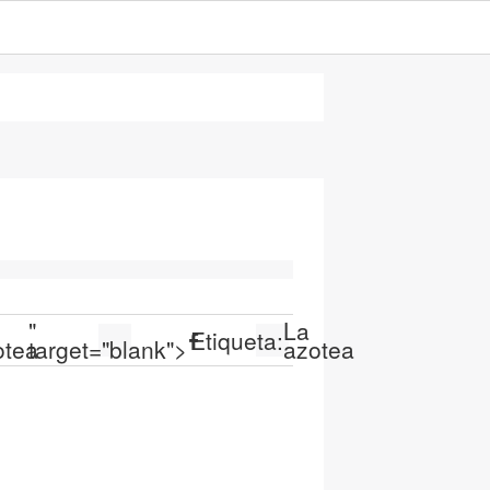
"
La
Etiqueta:
otea
target="blank">
azotea