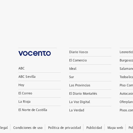
Diario Vasco
Leonotic
El Comercio
Burgosc
ABC
Ideal
Salaman
ABC Sevilla
Sur
Todoalic
Hoy
Las Provincias
Piso Com
El Correo
El Diario Montañés
Autocasi
La Rioja
La Voz Digital
Oferplan
El Norte de Castilla
La Verdad
Pisos.co
 legal
Condiciones de uso
Política de privacidad
Publicidad
Mapa web
Po