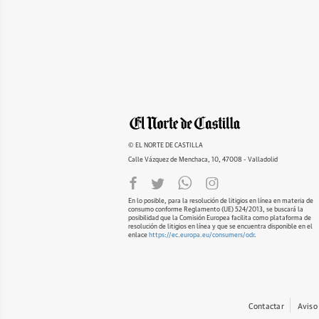
© EL NORTE DE CASTILLA
Calle Vázquez de Menchaca, 10, 47008 - Valladolid
En lo posible, para la resolución de litigios en línea en materia de
consumo conforme Reglamento (UE) 524/2013, se buscará la
posibilidad que la Comisión Europea facilita como plataforma de
resolución de litigios en línea y que se encuentra disponible en el
enlace
https://ec.europa.eu/consumers/odr
.
Contactar
Aviso