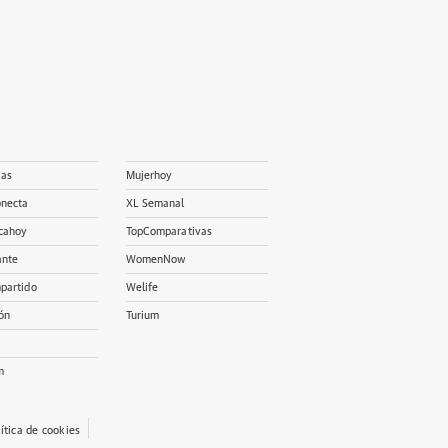
ias
Mujerhoy
onecta
XL Semanal
cahoy
TopComparativas
ante
WomenNow
partido
Welife
ón
Turium
m
lítica de cookies