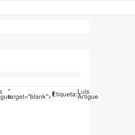
s
"
Luis
Etiqueta:
igue
target="blank">
Artigue