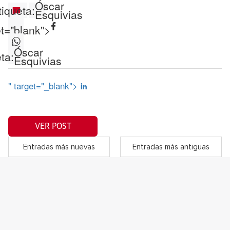
Óscar
tiqueta:
Esquivias
et="blank">
Óscar
ta:
Esquivias
" target="_blank">
VER POST
Entradas más nuevas
Entradas más antiguas