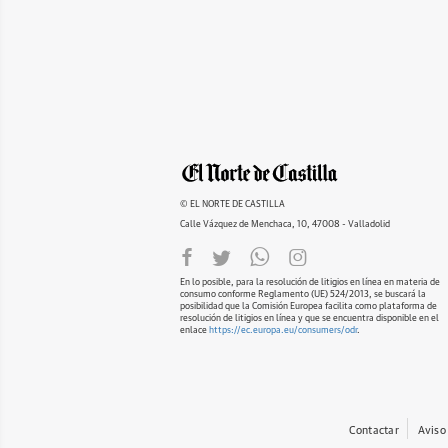
© EL NORTE DE CASTILLA
Calle Vázquez de Menchaca, 10, 47008 - Valladolid
En lo posible, para la resolución de litigios en línea en materia de
consumo conforme Reglamento (UE) 524/2013, se buscará la
posibilidad que la Comisión Europea facilita como plataforma de
resolución de litigios en línea y que se encuentra disponible en el
enlace
https://ec.europa.eu/consumers/odr
.
Contactar
Aviso