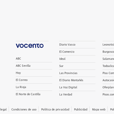
Diario Vasco
Leonotic
El Comercio
Burgosc
ABC
Ideal
Salaman
ABC Sevilla
Sur
Todoalic
Hoy
Las Provincias
Piso Com
El Correo
El Diario Montañés
Autocasi
La Rioja
La Voz Digital
Oferplan
El Norte de Castilla
La Verdad
Pisos.co
 legal
Condiciones de uso
Política de privacidad
Publicidad
Mapa web
Po