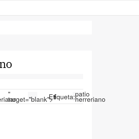
ano
o
"
patio
Etiqueta:
eriano
target="blank">
herreriano