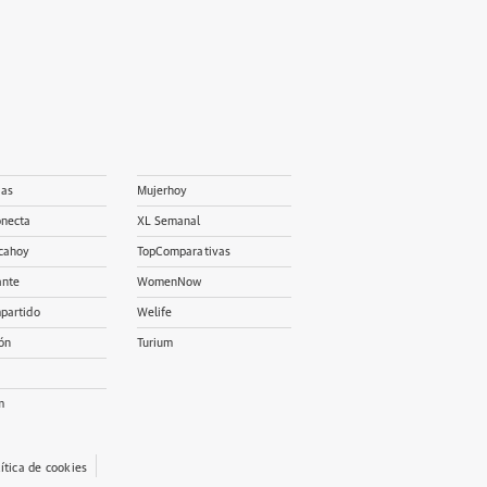
ias
Mujerhoy
onecta
XL Semanal
cahoy
TopComparativas
ante
WomenNow
partido
Welife
ón
Turium
m
lítica de cookies