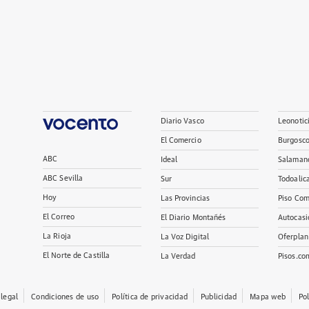
Diario Vasco
Leonotic
El Comercio
Burgosc
ABC
Ideal
Salaman
ABC Sevilla
Sur
Todoalic
Hoy
Las Provincias
Piso Com
El Correo
El Diario Montañés
Autocasi
La Rioja
La Voz Digital
Oferplan
El Norte de Castilla
La Verdad
Pisos.co
 legal
Condiciones de uso
Política de privacidad
Publicidad
Mapa web
Po