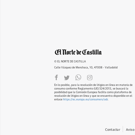
© EL NORTE DE CASTILLA
Calle Vázquez de Menchaca, 10, 47008 - Valladolid
En lo posible, para la resolución de litigios en línea en materia de
consumo conforme Reglamento (UE) 524/2013, se buscará la
posibilidad que la Comisión Europea facilita como plataforma de
resolución de litigios en línea y que se encuentra disponible en el
enlace
https://ec.europa.eu/consumers/odr
.
Contactar
Aviso