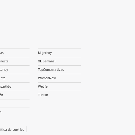
ias
Mujerhoy
onecta
XL Semanal
cahoy
TopComparativas
ante
WomenNow
partido
Welife
ón
Turium
m
lítica de cookies