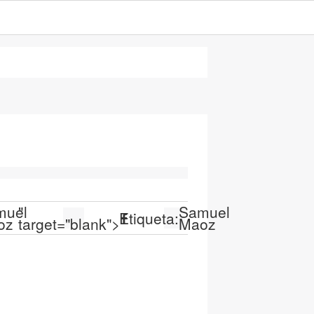
muel
"
Samuel
Etiqueta:
oz
target="blank">
Maoz