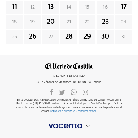
11
13
17
12
14
15
16
20
23
18
19
21
22
24
26
28
29
30
25
27
31
© EL NORTE DE CASTILLA
Calle Vázquez de Menchaca, 10, 47008 - Valladolid
En lo posible, para la resolución de litigios en línea en materia de consumo conforme
Reglamento (UE) 524/2013, se buscará la posibilidad que la Comisión Europea facilita
como plataforma de resolución de litigios en línea y que se encuentra disponible en el
enlace
https://ec.europa.eu/consumers/odr
.