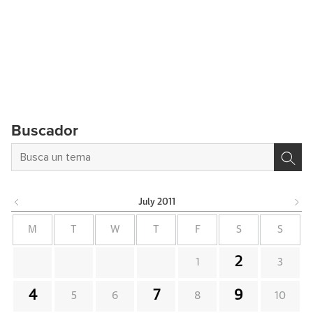
Buscador
July
2011
M
T
W
T
F
S
S
2
1
3
4
7
9
5
6
8
10