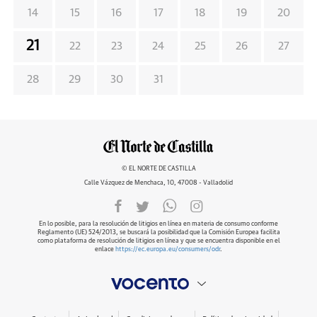
14
15
16
17
18
19
20
21
22
23
24
25
26
27
28
29
30
31
© EL NORTE DE CASTILLA
Calle Vázquez de Menchaca, 10, 47008 - Valladolid
En lo posible, para la resolución de litigios en línea en materia de consumo conforme
Reglamento (UE) 524/2013, se buscará la posibilidad que la Comisión Europea facilita
como plataforma de resolución de litigios en línea y que se encuentra disponible en el
enlace
https://ec.europa.eu/consumers/odr
.