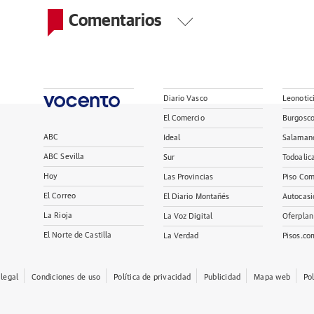
Comentarios
Diario Vasco
Leonotic
El Comercio
Burgosc
ABC
Ideal
Salaman
ABC Sevilla
Sur
Todoalic
Hoy
Las Provincias
Piso Com
El Correo
El Diario Montañés
Autocasi
La Rioja
La Voz Digital
Oferplan
El Norte de Castilla
La Verdad
Pisos.co
 legal
Condiciones de uso
Política de privacidad
Publicidad
Mapa web
Po