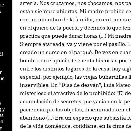
arteria. Nos cruzamos, nos chocamos, nos pa
ue
están siempre abiertas. Mi madre prohíbe ce
s
con un miembro de la familia, no entramos 
en el quicio de la puerta y decimos lo que t
práctica que puede durar horas (…) Mi madre 
Siempre atareada, va y viene por el pasillo. L
creado un surco en el parqué. De vez en cuan
El
hombro en el quicio, te cuenta historias por c
entre los distintos lugares de la casa, hay a
en
especial, por ejemplo, las viejas buhardillas
que
inservibles. En “Días de desván”, Luis Mateo
misterioso el atractivo de lo prohibido: “El 
acumulación de secretos que yacían en la 
s
paciencia que los objetos, diseminados en el
g y
es
abandono (…) Era un espacio que subsistía fu
ón
de la vida doméstica, cotidiana, en la cima d
 y