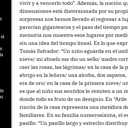
vivir y a vencerlo todo”. Además, la noción qu
dimensiones está distorsionada por su prop
sorpresas nos hemos llevado al regresar a lu
s
parecían gigantescos y el paso del tiempo pa
memoria nos muestra esos lugares por medi
 el
sin una idea del tiempo lineal. Es lo que ex
én
Tomás Salvador: “Un niño aguarda en el umbr
da
nieve/ mi abuelo me dio un sello/ madre cort
caer las rosas, las lágrimas/ en la casa de l
abrigo en la leñera/ una alcoba, dos zapatos,
era de oro/ en la casa de la primera nieve/ u
es que al niño sus sentidos le remiten a un
de
as
donde todo es fruto de un designio. En “Arde
rincón de la casa representa una metáfora de
a
familiares. En su familia numerosísima, el e
pasillo: “Un pasillo largo y estrecho distribu