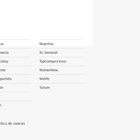
ias
Mujerhoy
onecta
XL Semanal
cahoy
TopComparativas
ante
WomenNow
partido
Welife
ón
Turium
m
lítica de cookies