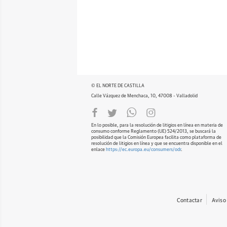
© EL NORTE DE CASTILLA
Calle Vázquez de Menchaca, 10, 47008 - Valladolid
En lo posible, para la resolución de litigios en línea en materia de
consumo conforme Reglamento (UE) 524/2013, se buscará la
posibilidad que la Comisión Europea facilita como plataforma de
resolución de litigios en línea y que se encuentra disponible en el
enlace
https://ec.europa.eu/consumers/odr
.
Contactar
Aviso