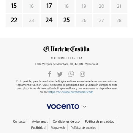
15
17
16
18
19
20
21
22
24
25
23
26
27
28
© EL NORTE DE CASTILLA
Calle Vázquez de Menchaca, 10, 47008 - Valladolid
En lo posible, para la resolución de litigios en línea en materia de consumo conforme
Reglamento (UE) 524/2013, se buscará la posibilidad que la Comisión Europea facilita
como plataforma de resolución de litigios en línea y que se encuentra disponible en el
enlace
https://ec.europa.eu/consumers/odr
.
Contactar
Aviso legal
Condiciones de uso
Política de privacidad
Publicidad
Mapa web
Política de cookies