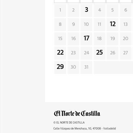
3
1
2
4
5
6
12
8
9
10
11
13
17
15
16
18
19
20
22
25
23
24
26
27
29
30
31
© EL NORTE DE CASTILLA
Calle Vázquez de Menchaca, 10, 47008 - Valladolid