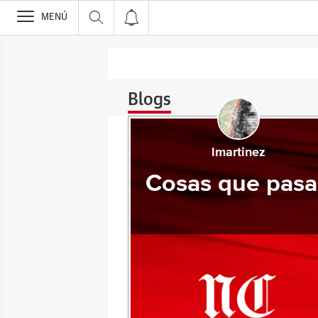
>
MENÚ
Blogs
lmartinez
Cosas que pas