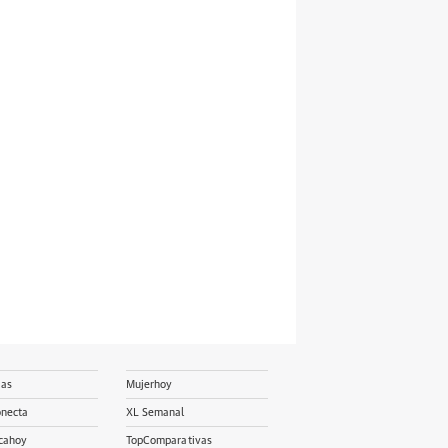
ias
Mujerhoy
onecta
XL Semanal
cahoy
TopComparativas