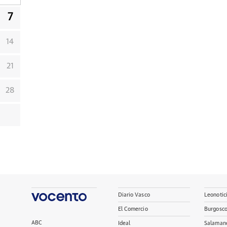
7
14
21
28
Diario Vasco
Leonotic
El Comercio
Burgosc
ABC
Ideal
Salaman