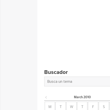
Buscador
March
2010
M
T
W
T
F
S