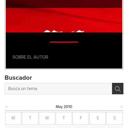
SOBRE EL AUTOR
Buscador
May
2010
M
T
W
T
F
S
S