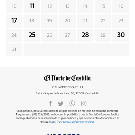
11
10
12
13
14
15
16
17
18
19
20
21
22
23
25
28
30
24
26
27
29
31
© EL NORTE DE CASTILLA
Calle Vázquez de Menchaca, 10, 47008 - Valladolid
En lo posible, para la resolución de litigios en línea en materia de consumo conforme
Reglamento (UE) 524/2013, se buscará la posibilidad que la Comisión Europea facilita
como plataforma de resolución de litigios en línea y que se encuentra disponible en el
enlace
https://ec.europa.eu/consumers/odr
.