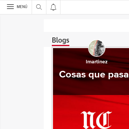
>
MENÚ
Blogs
lmartinez
Cosas que pas