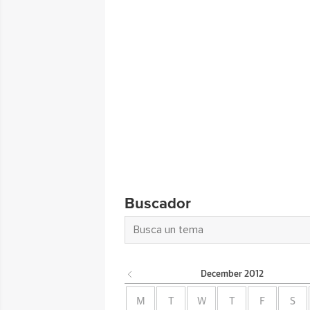
Buscador
December
2012
M
T
W
T
F
S