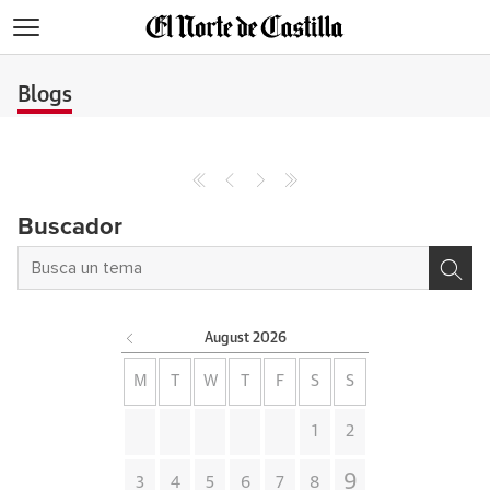
>
Blogs
Buscador
August
2026
M
T
W
T
F
S
S
1
2
9
3
4
5
6
7
8