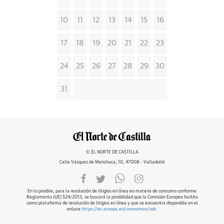
10
11
12
13
14
15
16
17
18
19
20
21
22
23
24
25
26
27
28
29
30
31
© EL NORTE DE CASTILLA
Calle Vázquez de Menchaca, 10, 47008 - Valladolid
En lo posible, para la resolución de litigios en línea en materia de consumo conforme
Reglamento (UE) 524/2013, se buscará la posibilidad que la Comisión Europea facilita
como plataforma de resolución de litigios en línea y que se encuentra disponible en el
enlace
https://ec.europa.eu/consumers/odr
.