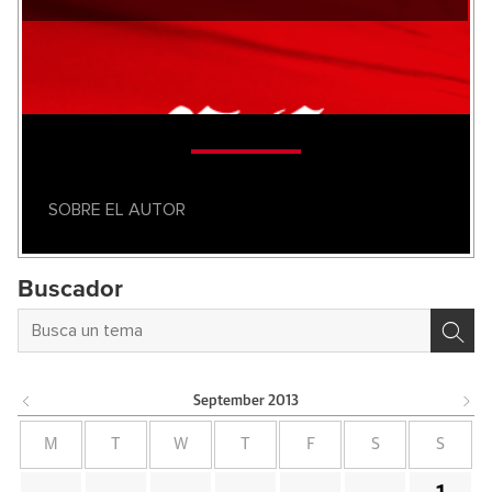
SOBRE EL AUTOR
Buscador
September
2013
M
T
W
T
F
S
S