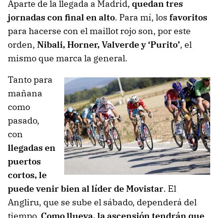
Aparte de la llegada a Madrid,
quedan tres
jornadas con final en alto
. Para mí, los
favoritos
para hacerse con el maillot rojo son, por este
orden,
Nibali, Horner, Valverde y ‘Purito’
, el
mismo que marca la general.
Tanto para
mañana
como
pasado,
con
llegadas en
puertos
cortos, le
puede venir bien al líder de Movistar
. El
Angliru, que se sube el sábado, dependerá del
tiempo.
Como llueva, la ascensión tendrán que