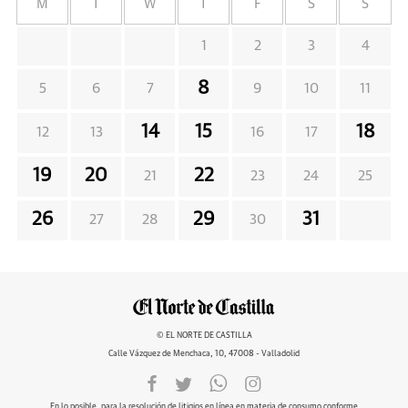
M
T
W
T
F
S
S
1
2
3
4
8
5
6
7
9
10
11
14
15
18
12
13
16
17
19
20
22
21
23
24
25
26
29
31
27
28
30
© EL NORTE DE CASTILLA
Calle Vázquez de Menchaca, 10, 47008 - Valladolid
En lo posible, para la resolución de litigios en línea en materia de consumo conforme