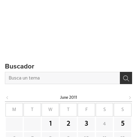
Buscador
June
2011
M
T
W
T
F
S
S
1
2
3
5
4