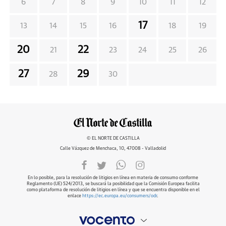
6
7
8
9
10
11
12
17
13
14
15
16
18
19
20
22
21
23
24
25
26
27
29
28
30
© EL NORTE DE CASTILLA
Calle Vázquez de Menchaca, 10, 47008 - Valladolid
En lo posible, para la resolución de litigios en línea en materia de consumo conforme
Reglamento (UE) 524/2013, se buscará la posibilidad que la Comisión Europea facilita
como plataforma de resolución de litigios en línea y que se encuentra disponible en el
enlace
https://ec.europa.eu/consumers/odr
.