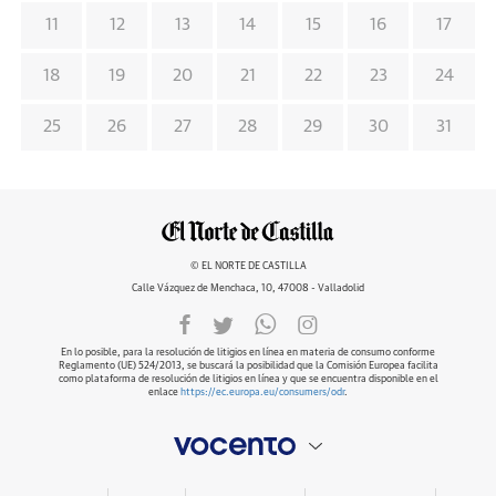
11
12
13
14
15
16
17
18
19
20
21
22
23
24
25
26
27
28
29
30
31
© EL NORTE DE CASTILLA
Calle Vázquez de Menchaca, 10, 47008 - Valladolid
En lo posible, para la resolución de litigios en línea en materia de consumo conforme
Reglamento (UE) 524/2013, se buscará la posibilidad que la Comisión Europea facilita
como plataforma de resolución de litigios en línea y que se encuentra disponible en el
enlace
https://ec.europa.eu/consumers/odr
.