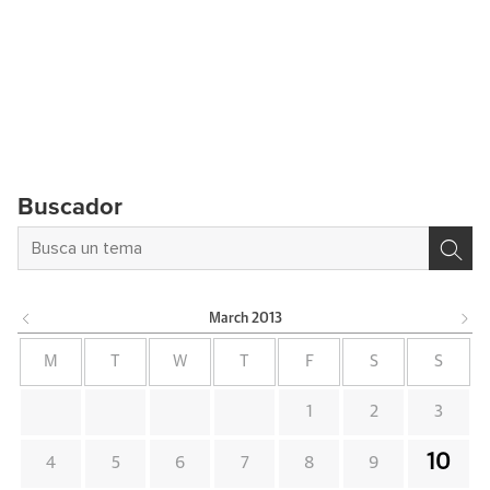
Buscador
March
2013
M
T
W
T
F
S
S
1
2
3
10
4
5
6
7
8
9