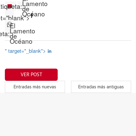
Lamento
tiqueta:
de
Océano
et="blank">
El
Lamento
eta:
de
Océano
" target="_blank">
VER POST
Entradas más nuevas
Entradas más antiguas