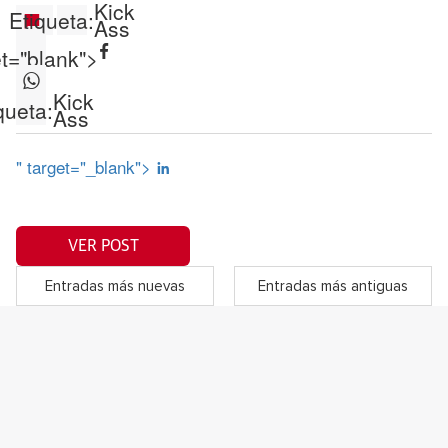
Kick
Etiqueta:
Ass
et="blank">
Kick
queta:
Ass
" target="_blank">
VER POST
Entradas más nuevas
Entradas más antiguas