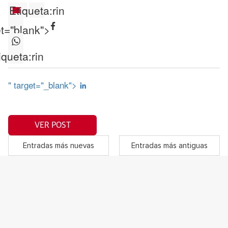
Etiqueta:
rin
et="blank">
iqueta:
rin
" target="_blank">
VER POST
Entradas más nuevas
Entradas más antiguas