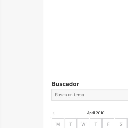
Buscador
April
2010
M
T
W
T
F
S