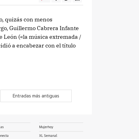
’ o, quizás con menos
go, Guillermo Cabrera Infante
 de León («la música extremada /
dió a encabezar con el título
Entradas más antiguas
ias
Mujerhoy
onecta
XL Semanal