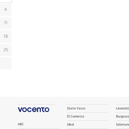
4
11
18
25
Diario Vasco
Leonotic
El Comercio
Burgosc
ABC
Ideal
Salaman