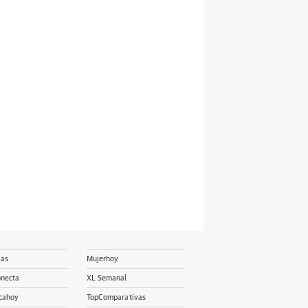
ias
Mujerhoy
onecta
XL Semanal
cahoy
TopComparativas