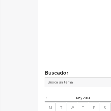
Buscador
May
2014
M
T
W
T
F
S