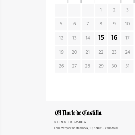
1
2
3
5
6
7
8
9
10
15
16
12
13
14
17
19
20
21
22
23
24
26
27
28
29
30
31
© EL NORTE DE CASTILLA
Calle Vázquez de Menchaca, 10, 47008 - Valladolid